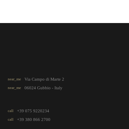
near_me
Via Campo di Marte 2
near_me
06024 Gubbio - Italy
call
+39 075 9220234
call
+39 380 866 2700