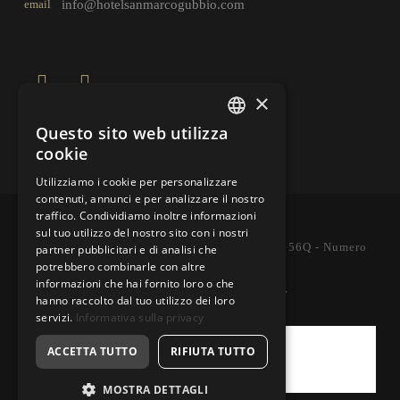
email
info@hotelsanmarcogubbio.com
×
Questo sito web utilizza
ITALIAN
cookie
ENGLISH
Utilizziamo i cookie per personalizzare
contenuti, annunci e per analizzare il nostro
traffico. Condividiamo inoltre informazioni
Copyright © Hotel San Marco
sul tuo utilizzo del nostro sito con i nostri
P.IVA 03247670544 - C.F. FRCSNT53M45E256Q - Numero
partner pubblicitari e di analisi che
potrebbero combinarle con altre
REA: PG - 275057
informazioni che hai fornito loro o che
Privacy Policy
|
Cookie Policy
hanno raccolto dal tuo utilizzo dei loro
servizi.
Informativa sulla privacy
ACCETTA TUTTO
RIFIUTA TUTTO
MOSTRA DETTAGLI