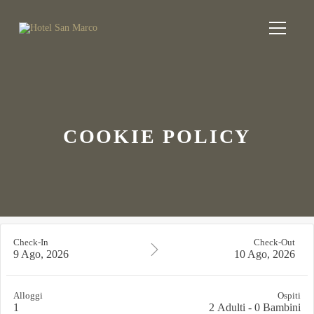
COOKIE POLICY
Check-In
Check-Out
9 Ago, 2026
10 Ago, 2026
Alloggi
Ospiti
1
2
Adulti
-
0
Bambini